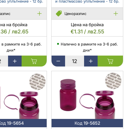
ово уплътнение - 12 бр.
и пластмасово уплътнение - 12 бр.
-
12
азпис
Ценоразпис
бр.
на на бройка
Цена на бройка
.36 / лв2.65
€1.31 / лв2.55
 в рамките на 3-6 раб.
Налично в рамките на 3-6 раб.
дни*
дни*
в
Пластмасов
PET
буркан
150
мл
прозрачен
с
капачка
с
дървен
мотив
Код
19-5654
Код
19-5652
и