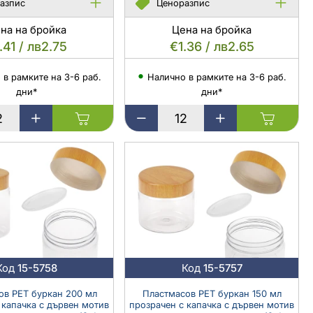
азпис
Ценоразпис
на на бройка
Цена на бройка
.41 / лв2.75
€1.36 / лв2.65
 в рамките на 3-6 раб.
Налично в рамките на 3-6 раб.
дни*
дни*
в
Пластмасов
карамелен
PET
буркан
100
мл
с
капачка
с
в
дървен
мотив
Код
15-5758
Код
15-5757
и
пластмасов
ов PET буркан 200 мл
Пластмасов PET буркан 150 мл
 капачка с дървен мотив
прозрачен с капачка с дървен мотив
уплътнител