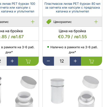
во
пластмасово
 лилав PET буркан 100
Пластмасов лилав PET буркан 80 мл
апчета или капсули с
за хапчета или капсули с предпазна
уплътнение
 капачка и уплътнител
капачка и уплътнител
-
12
азпис
Ценоразпис
бр.
на на бройка
Цена на бройка
.85 / лв1.67
€0.79 / лв1.55
 в рамките на 3-6 раб.
Налично в рамките на 3-6 раб.
дни*
дни*
в
Пластмасов
лилав
PET
буркан
80
мл
за
хапчета
или
капсули