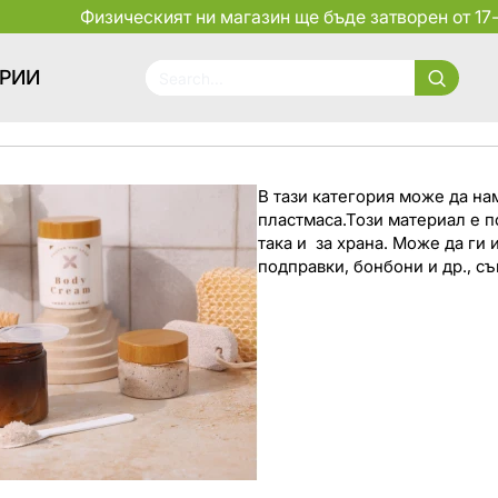
Физическият ни магазин ще бъде затворен от 17-
ОРИИ
Search...
В тази категория може да н
пластмаса.Този материал е п
така и за храна. Може да ги 
подправки, бонбони и др., съ