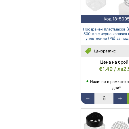
мм
-
6
Код
18-509
бр.
Прозрачен пластмасов (
500 мл с черна капачка
уплътнение (PE) за под
бр.
Ценоразпис
Цена на брой
€1.49 / лв2
Налично в рамките н
дни*
Прозрачен
пластмасов
(PET)
буркан
500