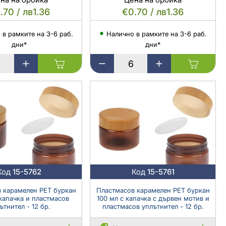
.70 / лв1.36
€0.70 / лв1.36
 в рамките на 3-6 раб.
Налично в рамките на 3-6 раб.
дни*
дни*
в
Пластмасов
квадратен
кехлибарен
буркан
30
мл
с
в
пластмасов
уплътнител
и
капачка
Код
15-5762
Код
15-5761
 карамелен PET буркан
Пластмасов карамелен PET буркан
 капачка и пластмасов
100 мл с капачка с дървен мотив и
ътнител - 12 бр.
пластмасов уплътнител - 12 бр.