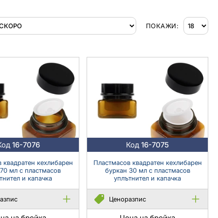
ПОКАЖИ:
Код
16-7076
Код
16-7075
 квадратен кехлибарен
Пластмасов квадратен кехлибарен
с пластмасов
буркан 30 мл с пластмасов
тнител и капачка
уплътнител и капачка
азпис
Ценоразпис
на на бройка
Цена на бройка