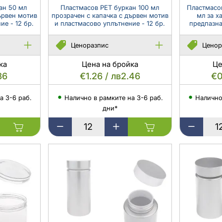
пластмасово
пластмасо
ан 50 мл
Пластмасов PET буркан 100 мл
Пластмасов
ървен мотив
прозрачен с капачка с дървен мотив
мл за х
уплътнение
уплътнение
ие - 12 бр.
и пластмасово уплътнение - 12 бр.
предпазна
-
-
12
12
Ценоразпис
Ценор
бр.
бр.
ка
Цена на бройка
Це
36
€1.26 / лв2.46
€0
а 3-6 раб.
Налично в рамките на 3-6 раб.
Налично
дни*
Пластмасов
Пластмасо
PET
лилав
буркан
PET
100
буркан
мл
100
прозрачен
мл
с
за
капачка
хапчета
с
или
дървен
капсули