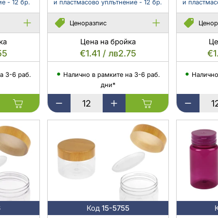
е - 12 бр.
и пластмасово уплътнение - 12 бр.
и пластмас
Ценоразпис
Ценор
ка
Цена на бройка
Це
55
€1.41 / лв2.75
€1
а 3-6 раб.
Налично в рамките на 3-6 раб.
Налично
дни*
Пластмасов
Пластмасо
PET
PET
буркан
буркан
250
200
мл
мл
прозрачен
прозрачен
с
с
капачка
капачка
с
с
дървен
дървен
мотив
мотив
6
Код
15-5755
и
и