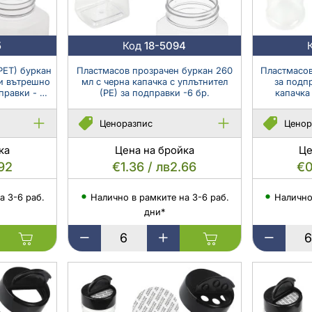
и
и
капсули
капсули
5
Код
18-5094
PET) буркан
Пластмасов прозрачен буркан 260
Пластмасов
 и вътрешно
мл с черна капачка с уплътнител
за подп
правки - 6
(PE) за подправки -6 бр.
капачка 
Ценоразпис
Ценор
ка
Цена на бройка
Це
.92
€1.36 / лв2.66
€0
а 3-6 раб.
Налично в рамките на 3-6 раб.
Налично
дни*
Пластмасов
Пластмасо
прозрачен
PET
буркан
буркан
260
прозрачен
мл
за