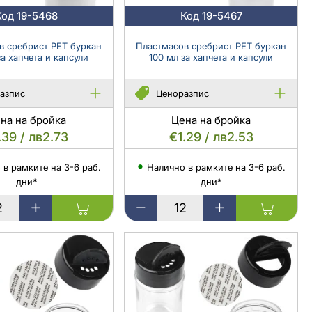
с
Код
19-5468
Код
19-5467
предпазна
капачка
в сребрист PET буркан
Пластмасов сребрист PET буркан
и
за хапчета и капсули
100 мл за хапчета и капсули
уплътнител
азпис
Ценоразпис
на на бройка
Цена на бройка
.39 / лв2.73
€1.29 / лв2.53
 в рамките на 3-6 раб.
Налично в рамките на 3-6 раб.
дни*
дни*
в
Пластмасов
сребрист
PET
буркан
100
мл
за
хапчета