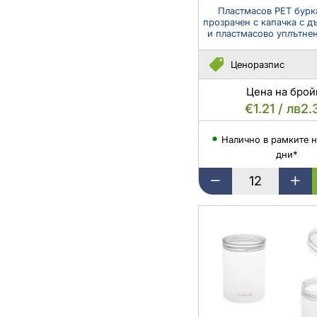
пластмасово
Пластмасов PET бурк
прозрачен с капачка с д
уплътнение
и пластмасово уплътнен
-
12
Ценоразпис
бр.
Цена на брой
€1.21 / лв2.
Налично в рамките н
дни*
Пластмасов
PET
буркан
50
мл
прозрачен
с
капачка
с
дървен