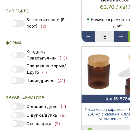
€0.70 / лв1
ТИП ГЪРЛО
Налично в рамките н
Без завинтване (F
дни*
порт)
(3)
Пластмасов
ФОРМА
кехлибарен
буркан
Квадрат/
50
Правоъгълник
(13)
мл
Специална форма/
цилиндричен
Друго
(1)
с
пластмасово
Цилиндричен
(41)
уплътнение
и
капачка
ХАРАКТЕРИСТИКА
Код
15-576
С двойно дъно
(2)
Пластмасов карамелен 
250 мл с капачка и пл
С дупки/дупка
(9)
уплътнение - 12 
Със защита
(2)