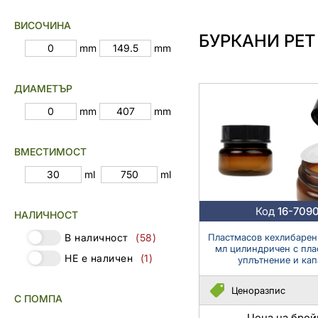
ВИСОЧИНА
БУРКАНИ PET
mm
mm
ДИАМЕТЪР
mm
mm
ВМЕСТИМОСТ
ml
ml
Код
16-709
НАЛИЧНОСТ
Пластмасов кехлибарен
В наличност
(58)
мл цилиндричен с пл
НЕ е наличен
(1)
уплътнение и кап
Ценоразпис
С ПОМПА
Цена на брой