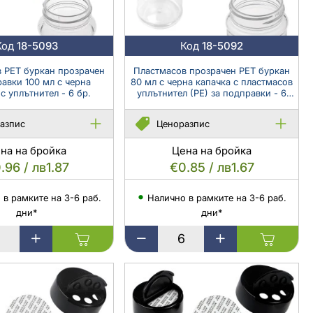
и
капсули
Код
18-5093
Код
18-5092
 PET буркан прозрачен
Пластмасов прозрачен PET буркан
равки 100 мл с черна
80 мл с черна капачка с пластмасов
с уплътнител - 6 бр.
уплътнител (PE) за подправки - 6
бр.
азпис
Ценоразпис
на на бройка
Цена на бройка
.96 / лв1.87
€0.85 / лв1.67
 в рамките на 3-6 раб.
Налично в рамките на 3-6 раб.
дни*
дни*
в
Пластмасов
прозрачен
PET
буркан
80