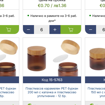
.36
€0.70 / лв1.36
€0
а 3-6 раб.
Налично в рамките на 3-6 раб.
Налично
дни*
Пластмасов
Пластмасо
кехлибарен
квадратен
буркан
кехлибарен
30
буркан
мл
70
цилиндричен
мл
с
с
пластмасово
пластмасо
уплътнение
уплътнител
и
и
капачка
капачка
4
Код
15-5763
PET буркан
Пластмасов карамелен PET буркан
Пластмасов
астмасово
200 мл с капачка и пластмасово
150 мл с
бр.
уплътнение - 12 бр.
упл