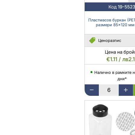
мотив
Код
19-552
и
пластмасово
Пластмасов буркан (PET
уплътнение
-
12
Ценоразпис
бр.
Цена на брой
€1.11 / лв2.
Налично в рамките н
дни*
Пластмасов
буркан
(PET)
500
мл
с
размери
85x120