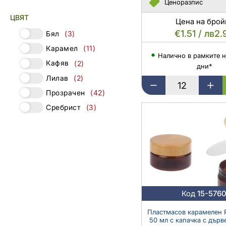
Ценоразпис
ЦВЯТ
Цена на брой
€1.51 / лв2.
Бял
(3)
Карамел
(11)
Налично в рамките н
Кафяв
(2)
дни*
Лилав
(2)
Пластмасов
Прозрачен
(42)
карамелен
Сребрист
(3)
PET
буркан
250
мл
с
капачка
и
пластмасово
уплътнение
Код
15-576
-
12
Пластмасов карамелен 
50 мл с капачка с дърв
бр.