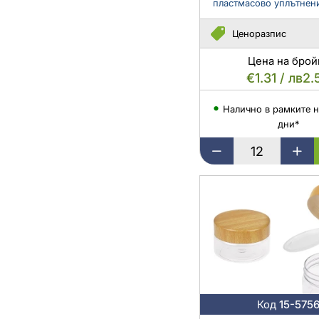
пластмасово уплътнени
Ценоразпис
Цена на брой
€1.31 / лв2.
Налично в рамките н
дни*
Пластмасов
карамелен
PET
буркан
50
мл
с
капачка
с
дървен
мотив
Код
15-575
и