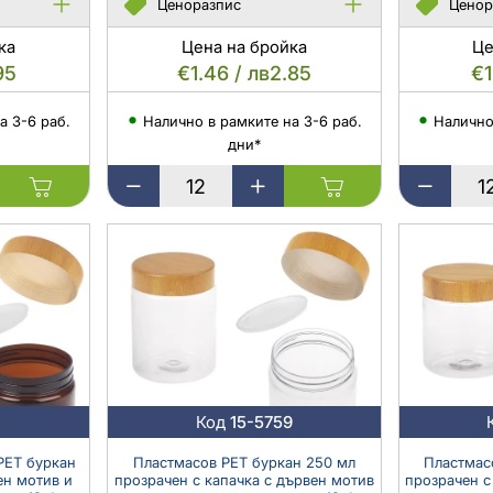
Ценоразпис
Ценор
ка
Цена на бройка
Це
95
€1.46 / лв2.85
€1
а 3-6 раб.
Налично в рамките на 3-6 раб.
Налично
дни*
Пластмасов
Пластмасо
карамелен
карамелен
PET
PET
буркан
буркан
200
150
мл
мл
с
с
капачка
капачка
и
и
пластмасово
пластмасо
уплътнение
уплътнител
0
Код
15-5759
-
-
12
12
PET буркан
Пластмасов PET буркан 250 мл
Пластмас
ен мотив и
прозрачен с капачка с дървен мотив
прозрачен с
бр.
бр.