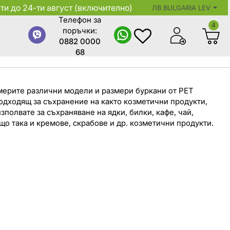
ти до 24-ти август (включително)
ЛВ
BULGARIA LEV
Телефон за
4
поръчки:
viber
whatsup
0882 0000
68
америте различни модели и размери буркани от PET
одходящ за съхранение на както козметични продукти,
изполвате за съхраняване на ядки, билки, кафе, чай,
що така и кремове, скрабове и др. козметични продукти.