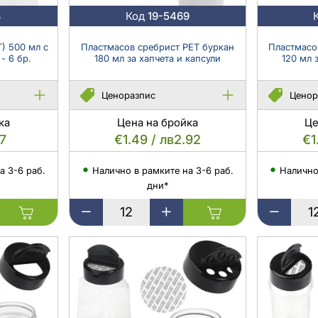
мотив
с
3
Код
19-5469
и
предпазна
пластмасово
капачка
) 500 мл с
Пластмасов сребрист PET буркан
Пластмасо
уплътнение
и
размери 85x120 мм - 6 бр.
180 мл за хапчета и капсули
120 мл 
-
уплътнител
12
Ценоразпис
Ценор
бр.
ка
Цена на бройка
Це
17
€1.49 / лв2.92
€1
а 3-6 раб.
Налично в рамките на 3-6 раб.
Налично
дни*
Пластмасов
Пластмасо
сребрист
сребрист
PET
PET
буркан
буркан
180
120
мл
мл
за
за
хапчета
хапчета