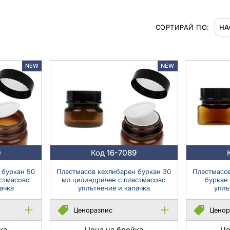
СОРТИРАЙ ПО:
NEW
NEW
0
Код
16-7089
 буркан 50
Пластмасов кехлибарен буркан 30
Пластмасов
астмасово
мл цилиндричен с пластмасово
буркан 70 мл 
ачка
уплътнение и капачка
уплъ
Ценоразпис
Ценор
ка
Цена на бройка
Це